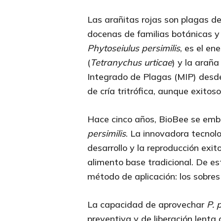
Las arañitas rojas son plagas d
docenas de familias botánicas y
Phytoseiulus persimilis
, es el e
(
Tetranychus urticae
) y la araña
Integrado de Plagas (MIP) des
de cría tritrófica, aunque exitos
Hace cinco años, BioBee se emb
persimilis
. La innovadora tecnol
desarrollo y la reproducción exi
alimento base tradicional. De es
método de aplicación: los sobres 
La capacidad de aprovechar
P. 
preventiva y de liberación lenta