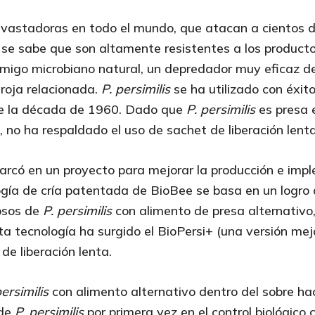
evastadoras en todo el mundo, que atacan a cientos d
 se sabe que son altamente resistentes a los producto
nemigo microbiano natural, un depredador muy eficaz 
 roja relacionada.
P. persimilis
se ha utilizado con éxi
de la década de 1960. Dado que
P. persimilis
es presa e
o, no ha respaldado el uso de sachet de liberación lenta
arcó en un proyecto para mejorar la producción e im
ogía de cría patentada de BioBee se basa en un logro 
tosos de
P. persimilis
con alimento de presa alternativo
ta tecnología ha surgido el BioPersi+ (una versión m
de liberación lenta.
persimilis
con alimento alternativo dentro del sobre hac
 de
P. persimilis
por primera vez en el control biológico 