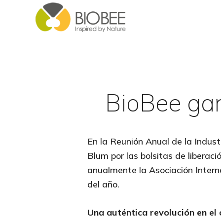
Skip
Skip
to
to
main
footer
content
BioBee ga
En la Reunión Anual de la Indust
Blum por las bolsitas de liberac
anualmente la Asociación Intern
del año.
Una auténtica revolución en el 