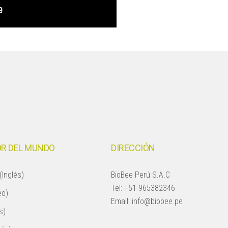
R DEL MUNDO
DIRECCIÓN
(Inglés)
BioBee Perú S.A.C
Tel:
+51-965382346
eo)
Email:
info@biobee.pe
s)