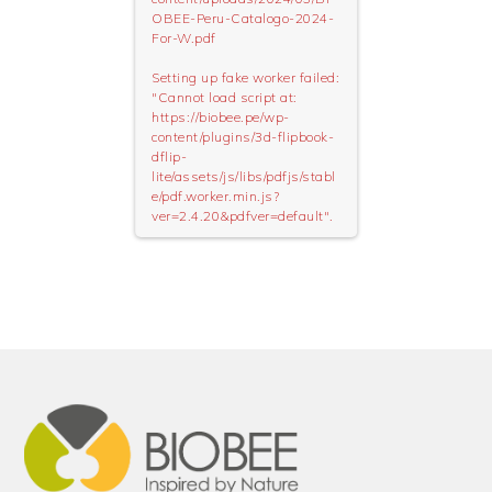
OBEE-Peru-Catalogo-2024-
For-W.pdf
Setting up fake worker failed:
"Cannot load script at:
https://biobee.pe/wp-
content/plugins/3d-flipbook-
dflip-
lite/assets/js/libs/pdfjs/stabl
e/pdf.worker.min.js?
ver=2.4.20&pdfver=default".
Footer