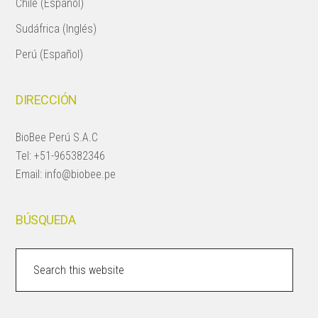
Chile (Español)
Sudáfrica (Inglés)
Perú (Español)
DIRECCIÓN
BioBee Perú S.A.C
Tel:
+51-965382346
Email:
info@biobee.pe
BÚSQUEDA
Search
this
website