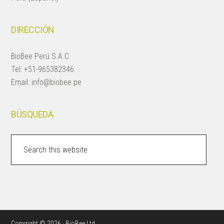
DIRECCIÓN
BioBee Perú S.A.C
Tel:
+51-965382346
Email:
info@biobee.pe
BÚSQUEDA
Search
this
website
Copyright © 2026 · BioBee Ltd.