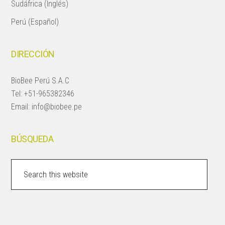
Sudáfrica (Inglés)
Perú (Español)
DIRECCIÓN
BioBee Perú S.A.C
Tel:
+51-965382346
Email:
info@biobee.pe
BÚSQUEDA
Search
this
website