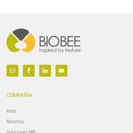
Footer
COMPAÑÍA
Inicio
Nosotros
Soluciones MIP