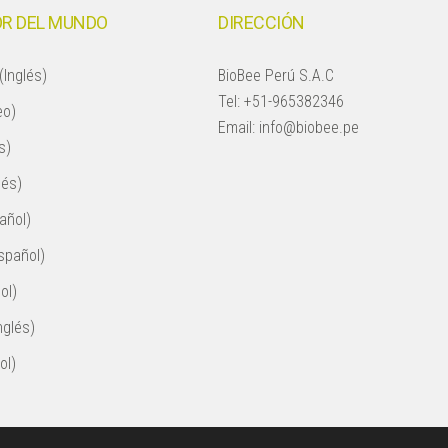
R DEL MUNDO
DIRECCIÓN
(Inglés)
BioBee Perú S.A.C
Tel:
+51-965382346
eo)
Email:
info@biobee.pe
s)
lés)
añol)
spañol)
ol)
nglés)
ol)