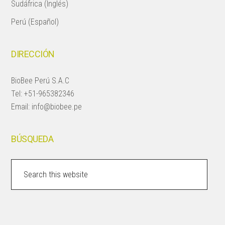
Sudáfrica (Inglés)
Perú (Español)
DIRECCIÓN
BioBee Perú S.A.C
Tel:
+51-965382346
Email:
info@biobee.pe
BÚSQUEDA
Search
this
website