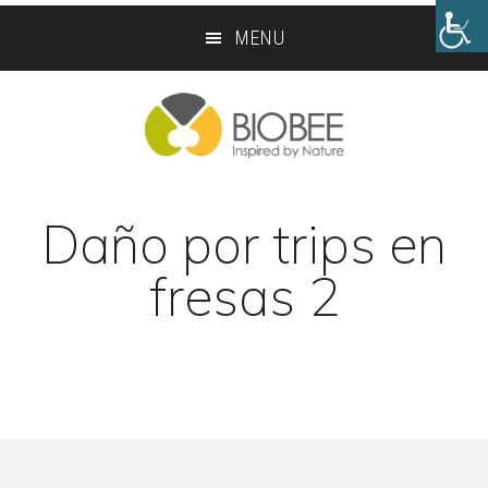
Skip
Skip
MENU
to
to
main
footer
content
Daño por trips en
fresas 2
Footer