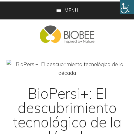
Skip
Skip
MENU
to
to
main
footer
content
BioPersi+: El
descubrimiento
tecnológico de la