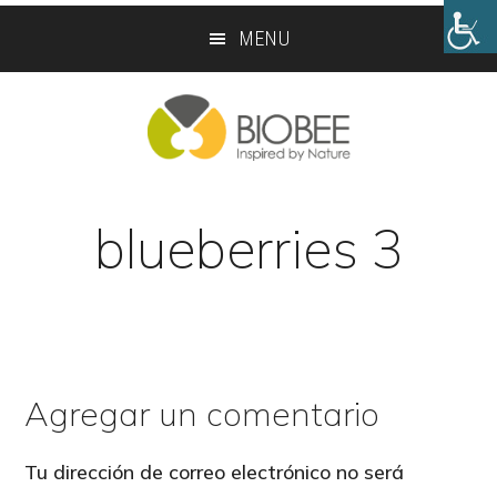
Skip
Skip
MENU
to
to
main
footer
content
blueberries 3
Agregar un comentario
Reader
Interactions
Tu dirección de correo electrónico no será