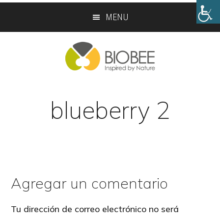
Skip
Skip
MENU
to
to
main
footer
content
blueberry 2
Agregar un comentario
Reader
Interactions
Tu dirección de correo electrónico no será