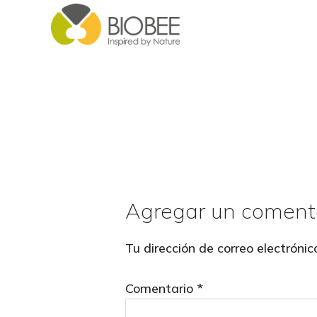
Skip
Skip
to
to
main
footer
content
Agregar un coment
Reader
Interactions
Tu dirección de correo electrónic
Comentario
*