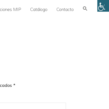
Search
uciones MIP
Catálogo
Contacto
for:
SEARCH BUTTON
rcados
*