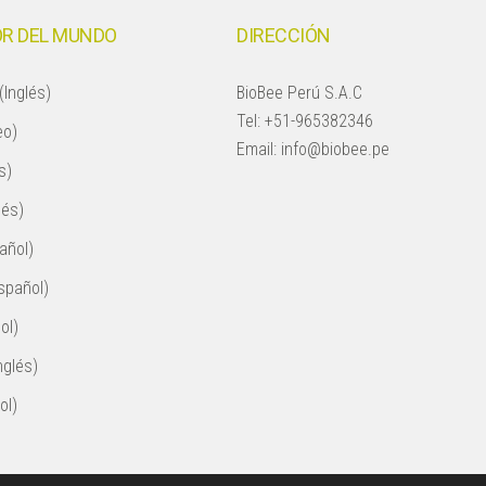
R DEL MUNDO
DIRECCIÓN
(Inglés)
BioBee Perú S.A.C
Tel:
+51-965382346
eo)
Email:
info@biobee.pe
s)
lés)
añol)
spañol)
ol)
nglés)
ol)