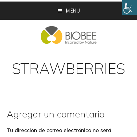
Skip
Skip
MENU
to
to
main
footer
content
STRAWBERRIES
Agregar un comentario
Reader
Interactions
Tu dirección de correo electrónico no será