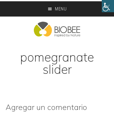
Skip
Skip
MENU
to
to
main
footer
content
pomegranate
slider
Agregar un comentario
Reader