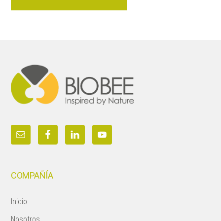
Footer
COMPAÑÍA
Inicio
Nosotros