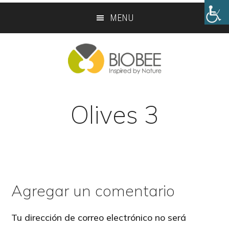
Skip
Skip
MENU
to
to
main
footer
content
Olives 3
Agregar un comentario
Reader
Interactions
Tu dirección de correo electrónico no será