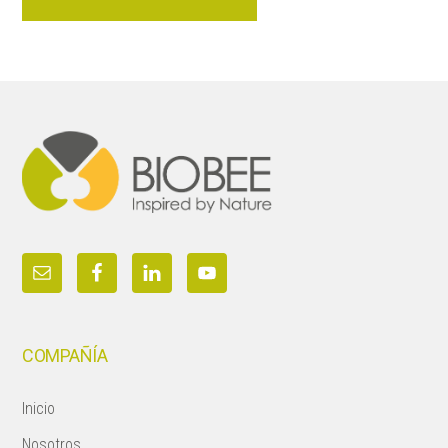
Footer
COMPAÑÍA
Inicio
Nosotros