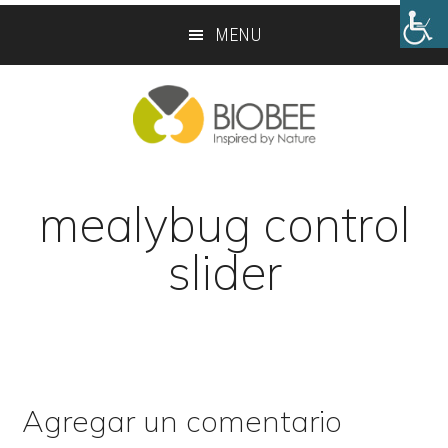
Skip
Skip
MENU
to
to
main
footer
content
mealybug control
slider
Agregar un comentario
Reader