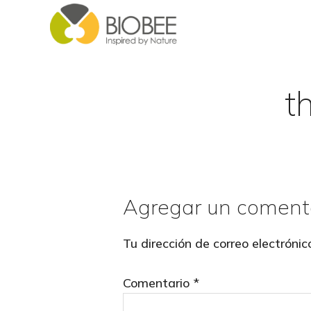
Skip
Skip
to
to
main
footer
content
t
Agregar un coment
Reader
Interactions
Tu dirección de correo electrónic
Comentario
*