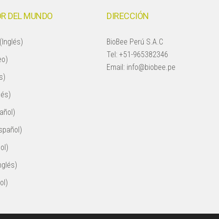
R DEL MUNDO
DIRECCIÓN
(Inglés)
BioBee Perú S.A.C
Tel:
+51-965382346
eo)
Email:
info@biobee.pe
s)
lés)
añol)
spañol)
ol)
nglés)
ol)