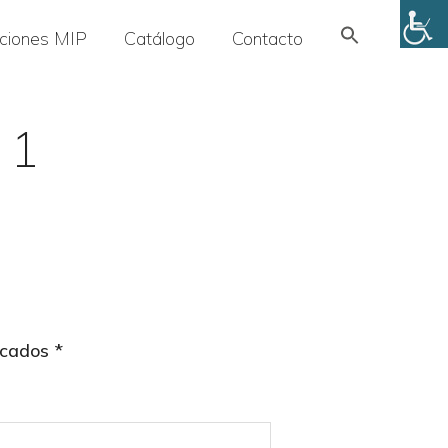
Search
uciones MIP
Catálogo
Contacto
for:
SEARCH BUTTON
 1
rcados
*