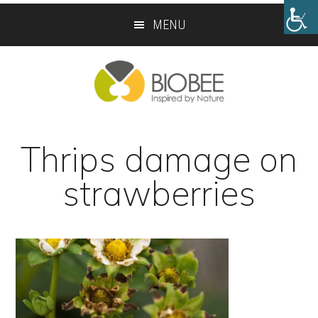
Skip
Skip
MENU
to
to
main
footer
content
Thrips damage on
strawberries