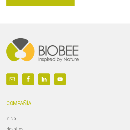
Footer
COMPAÑÍA
Inicio
Nosotros