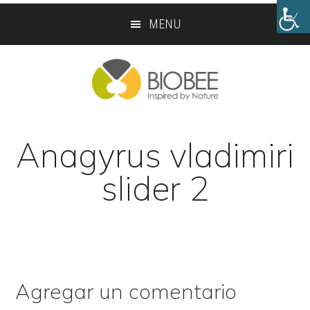
Skip
Skip
MENU
to
to
main
footer
content
Anagyrus vladimiri
slider 2
Agregar un comentario
Reader