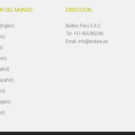
R DEL MUNDO
DIRECCIÓN
(Inglés)
BioBee Perú S.A.C
Tel:
+51-965382346
eo)
Email:
info@biobee.pe
s)
lés)
añol)
spañol)
ol)
nglés)
ol)