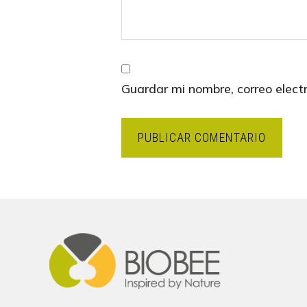
Guardar mi nombre, correo elect
Footer