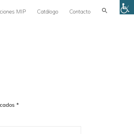
Search
uciones MIP
Catálogo
Contacto
for:
SEARCH BUTTON
rcados
*