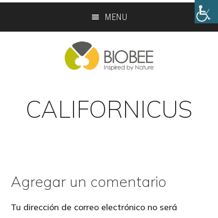
Skip
Skip
MENU
to
to
main
footer
content
CALIFORNICUS
Agregar un comentario
Reader
Interactions
Tu dirección de correo electrónico no será