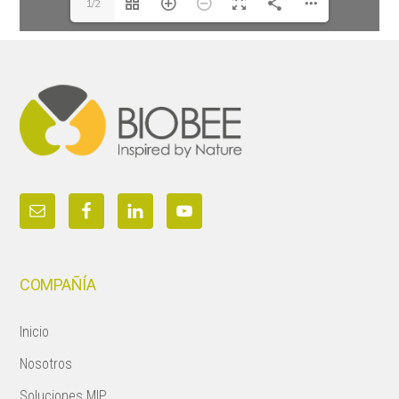
1/2
Footer
COMPAÑÍA
Inicio
Nosotros
Soluciones MIP