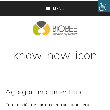
Skip
Skip
MENU
to
to
main
footer
content
know-how-icon
Agregar un comentario
Reader
Interactions
Tu dirección de correo electrónico no será