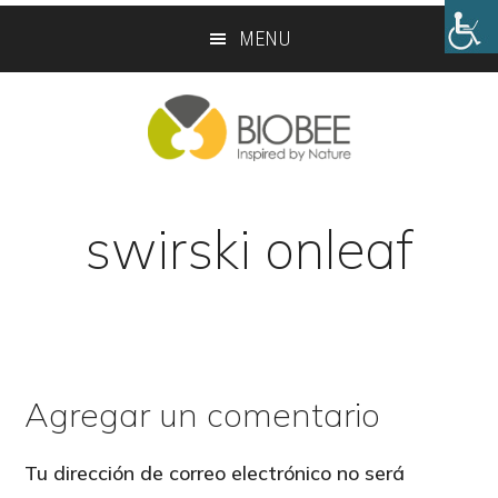
Skip
Skip
MENU
to
to
main
footer
content
swirski onleaf
Agregar un comentario
Reader
Interactions
Tu dirección de correo electrónico no será