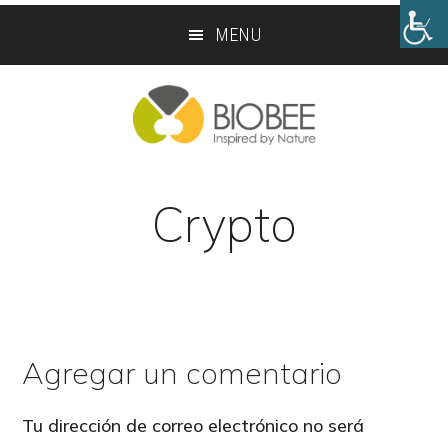
Skip
Skip
MENU
to
to
main
footer
content
Crypto
Agregar un comentario
Reader
Interactions
Tu dirección de correo electrónico no será