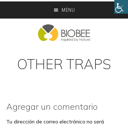
Skip
Skip
MENU
to
to
main
footer
content
OTHER TRAPS
Agregar un comentario
Reader
Interactions
Tu dirección de correo electrónico no será