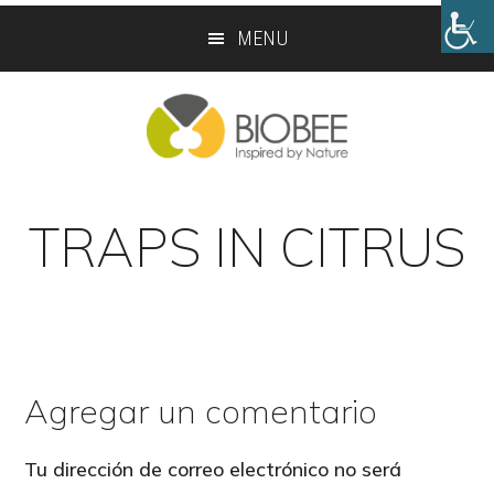
Skip
Skip
MENU
to
to
main
footer
content
TRAPS IN CITRUS
Agregar un comentario
Reader
Interactions
Tu dirección de correo electrónico no será